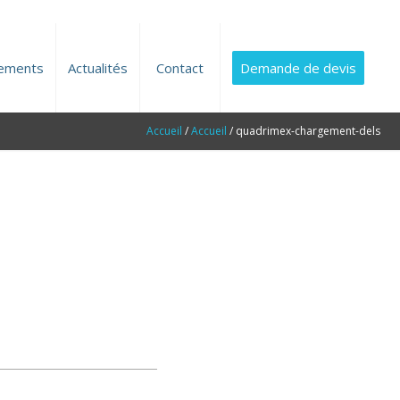
ements
Actualités
Contact
Demande de devis
Accueil
/
Accueil
/
quadrimex-chargement-dels