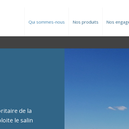
Qui sommes-nous
Nos produits
Nos engag
itaire de la
loite le salin