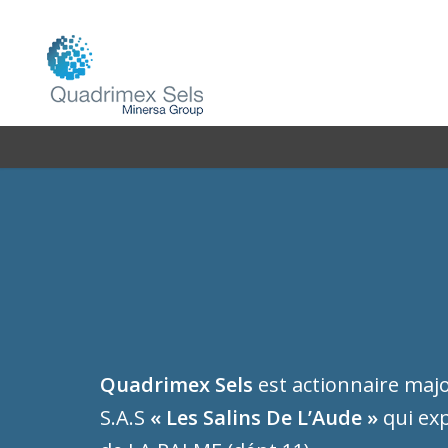
Quadrimex Sels
est actionnaire major
S.A.S
« Les Salins De L’Aude »
qui exp