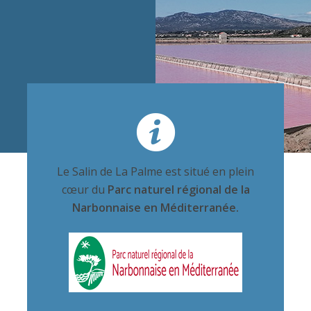
Le Salin de La Palme est situé en plein
cœur du
Parc naturel régional de la
Narbonnaise en Méditerranée.