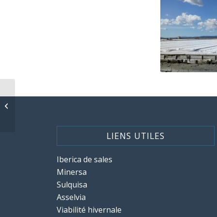
Quadrimex Sels surfe
sur les vagues de froid
LIENS UTILES
Iberica de sales
Minersa
Sulquisa
Asselvia
Viabilité hivernale