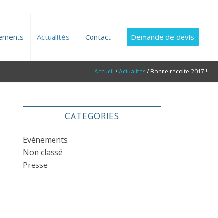
ements
Actualités
Contact
Demande de devis
Accueil
/
Actualités
/
Bonne récolte 2017 !
CATEGORIES
Evènements
Non classé
Presse