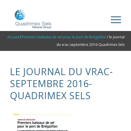
Accueil
/
Premiers bateaux de sel pour le port de Brégaillon
/
le journal
du vrac-septembre 2016-Quadrimex Sels
LE JOURNAL DU VRAC-
SEPTEMBRE 2016-
QUADRIMEX SELS