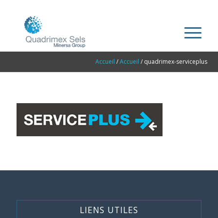
Accueil
/
Accueil
/
quadrimex-serviceplus
LIENS UTILES