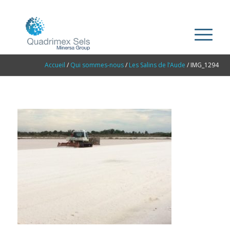
Accueil
/
Qui sommes-nous
/
Les Salins de l’Aude
/
IMG_1294