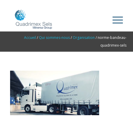
Accueil
/
Qui sommes-nous
/
Organisation
/
norme-bandeau-
quadrimex-sels