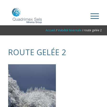
Accueil
/
Viabilité hivernale
/
route gelée 2
ROUTE GELÉE 2