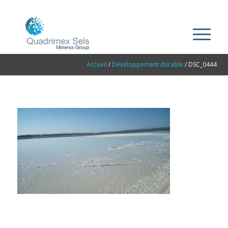
Accueil
/
Développement durable
/
DSC_0444