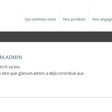
Qui sommes-nous
Nos produits
Nos engag
M.ADMIN
crit sa bio.
e dire que
glanum.admin
a déjà contribué aux